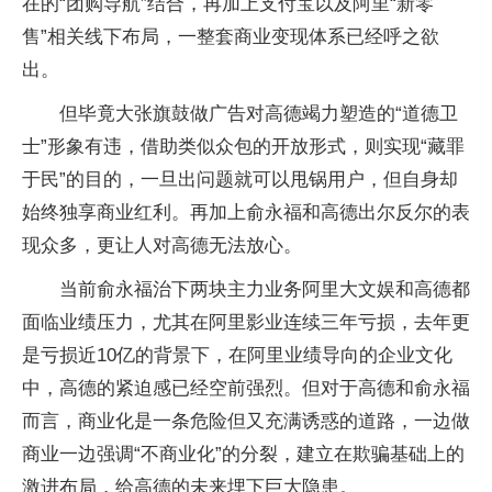
在的“团购导航”结合，再加上支付宝以及阿里“新零
售”相关线下布局，一整套商业变现体系已经呼之欲
出。
但毕竟大张旗鼓做广告对高德竭力塑造的“道德卫
士”形象有违，借助类似众包的开放形式，则实现“藏罪
于民”的目的，一旦出问题就可以甩锅用户，但自身却
始终独享商业红利。再加上俞永福和高德出尔反尔的表
现众多，更让人对高德无法放心。
当前俞永福治下两块主力业务阿里大文娱和高德都
面临业绩压力，尤其在阿里影业连续三年亏损，去年更
是亏损近10亿的背景下，在阿里业绩导向的企业文化
中，高德的紧迫感已经空前强烈。但对于高德和俞永福
而言，商业化是一条危险但又充满诱惑的道路，一边做
商业一边强调“不商业化”的分裂，建立在欺骗基础上的
激进布局，给高德的未来埋下巨大隐患。